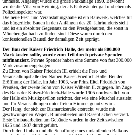
umfasste. Angelegt wurde die große Parkanlage 1890. Bewohnt
wurde die Villa von Heiming, der als Parkwächter galt und ehemals
Polizeiinspektor war.
Die neue Fest- und Veranstaltungshalle ist ein Bauwerk, welches für
das bürgerliche Bauen in den Anfängen des 20. Jahrhunderts steht
und ist ein absoluter Gegensatz zu den Prestigebauten, die sonst in
Mönchengladbach zu finden sind. Diese waren durch den
konfessionellen Baustil der damaligen Zeit geprägt.
Der Bau der Kaiser-Friedrich-Halle, der mehr als 800.000
Mark kosten sollte, wurde zum Teil durch private Spenden
mitfinanziert.
Private Spender haben eine Summe von fast 300.000
Mark zusammengetragen.
Zu Ehren von Kaiser Friedrich III. erhielt die Fest- und
Veranstaltungshalle den Namen Kaiser-Friedrich-Halle. Bei der
Eröffnung der Halle, im Jahr 1903, war Prinz Eitel Friedrich von
Preußen, der zweite Sohn von Kaiser Wilhelm II. zugegen. Im Zuge
des Baus der Kaiser-Friedrich-Halle wurde 1905 nordwestlich von
der Halle ein Musikpavillon errichtet, der wie eine Muschel aussieht
und für Veranstaltungen unter freiem Himmel genutzt wird.
Der Hang, der sich zur Bismarckstraße erstreckt, wurde mit
geschwungenen Wegen, Blumenbeeten und Rasenflächen verziert.
Erste Umbauarbeiten am Gebäude wurden in der Zeit zwischen
1925 und 1937 durchgeführt.
Durch den Umbau und die Schaffung eines umlaufenden Balkons