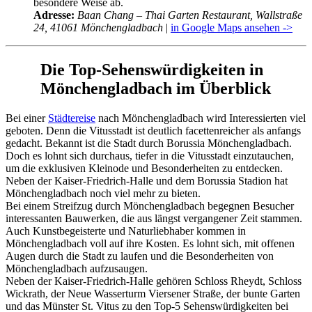
besondere Weise ab.
Adresse:
Baan Chang – Thai Garten Restaurant, Wallstraße
24, 41061 Mönchengladbach
|
in Google Maps ansehen ->
Die Top-Sehenswürdigkeiten in
Mönchengladbach im Überblick
Bei einer
Städtereise
nach Mönchengladbach wird Interessierten viel
geboten. Denn die Vitusstadt ist deutlich facettenreicher als anfangs
gedacht. Bekannt ist die Stadt durch Borussia Mönchengladbach.
Doch es lohnt sich durchaus, tiefer in die Vitusstadt einzutauchen,
um die exklusiven Kleinode und Besonderheiten zu entdecken.
Neben der Kaiser-Friedrich-Halle und dem Borussia Stadion hat
Mönchengladbach noch viel mehr zu bieten.
Bei einem Streifzug durch Mönchengladbach begegnen Besucher
interessanten Bauwerken, die aus längst vergangener Zeit stammen.
Auch Kunstbegeisterte und Naturliebhaber kommen in
Mönchengladbach voll auf ihre Kosten. Es lohnt sich, mit offenen
Augen durch die Stadt zu laufen und die Besonderheiten von
Mönchengladbach aufzusaugen.
Neben der Kaiser-Friedrich-Halle gehören Schloss Rheydt, Schloss
Wickrath, der Neue Wasserturm Viersener Straße, der bunte Garten
und das Münster St. Vitus zu den Top-5 Sehenswürdigkeiten bei