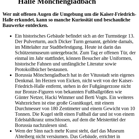
Halle Mönchengladbach
Wer mit offenen Augen die Umgebung um die Kaiser-Friedrich-
Halle erkundet, kann so manche Kuriosität und beschauliche
Bauwerke entdecken.
Ein historisches Gebäude befindet sich an der Turmstiege 13.
Der Pulverturm, auch Dicker Turm genannt, gehörte damals,
im Mittelalter zur Stadtbefestigung. Heute ist darin das
Schützenmuseum untergebracht. Zum Tag er offenen Tür, der
einmal im Jahr stattfindet, können Besucher alte Uniformen,
historische Fahnen und umfängliche Literatur sowie
Protokollbücher bestaunen.
Borussia Mönchengladbach hat in der Vitusstadt sein eigenes
Denkmal. Im Herzen von Eicken, nicht weit von der Kaiser-
Friedrich-Halle entfernt, stehen in der Fußgängerzone nicht
nur Bronze-Figuren von bekannten Fußballgrößen wie
Günter Netzer, Hacki Wimmer und Berti Vogts. Ein weiteres
Wahrzeichen ist eine große Granitkugel, mit einem
Durchmesser von 180 Zentimeter und einem Gewicht von 10
Tonnen. Die Kugel stellt einen Fußball dar und ist von einem
Edelstahlkranz umschlossen, auf dem die Meistertitel der
Borussia nachzulesen sind.
Wem der Sinn nach mehr Kunst steht, darf das Museum
Abteiberg nicht versäumen. Das Gebäude, errichtet in