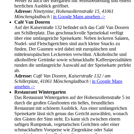
Wetter ist auch der Biergarten mit Selbstbedienung und einem
herrlichen Ausblick geöffnet.
Adresse:
Ninetynine, Hohenzollernstraße 15, 41061
Mönchengladbach
|
in Google Maps ansehen ->
Café Van Dooren
Auf der Kaiserstraße 132 befindet sich das Café Van Dooren
am Schillerplatz. Das geschmackvolle Speiselokal verfügt
über eine umfangreiche Speisekarte. Neben leckeren Salaten,
Nudel- und Fleischgerichten sind auch kleine Snacks zu
finden. Der Gaumen wird dabei mit europäischen und
mitteleuropäischen Leckereien verwöhnt. Alkoholische und
alkoholfreie Getränke sowie schmackhafte Kaffeespezialitäten
runden die umfangreiche Auswahl auf der Speisekarte perfekt
ab.
Adresse:
Café Van Dooren, Kaiserstraße 132 / am
Schillerplatz, 41061 Mönchengladbach
|
in Google Maps
ansehen ->
Restaurant Wintergarten
Das Restaurant Wintergarten auf der Hohenzollernstraße 5 ist
durch die großen Glasfronten ein helles, freundliches
Restaurant mit schönem Ausblick. Aus einer umfangreichen
Speisekarte lässt sich genau das Gericht auswählen, wonach
den Gästen der Sinn steht. Es kann sich zwischen einem
saftigen Rumpsteak, vegetarischen Gerichten oder einer
schmackhaften Vorspeise wie Ziegenkäse oder Salat