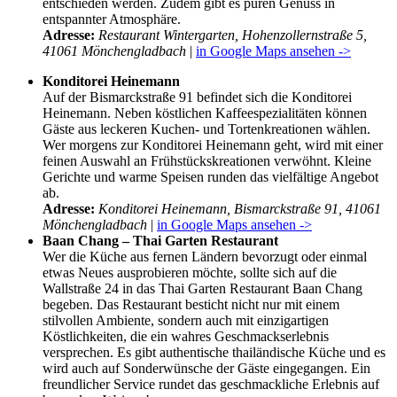
entschieden werden. Zudem gibt es puren Genuss in
entspannter Atmosphäre.
Adresse:
Restaurant Wintergarten, Hohenzollernstraße 5,
41061 Mönchengladbach
|
in Google Maps ansehen ->
Konditorei Heinemann
Auf der Bismarckstraße 91 befindet sich die Konditorei
Heinemann. Neben köstlichen Kaffeespezialitäten können
Gäste aus leckeren Kuchen- und Tortenkreationen wählen.
Wer morgens zur Konditorei Heinemann geht, wird mit einer
feinen Auswahl an Frühstückskreationen verwöhnt. Kleine
Gerichte und warme Speisen runden das vielfältige Angebot
ab.
Adresse:
Konditorei Heinemann, Bismarckstraße 91, 41061
Mönchengladbach
|
in Google Maps ansehen ->
Baan Chang – Thai Garten Restaurant
Wer die Küche aus fernen Ländern bevorzugt oder einmal
etwas Neues ausprobieren möchte, sollte sich auf die
Wallstraße 24 in das Thai Garten Restaurant Baan Chang
begeben. Das Restaurant besticht nicht nur mit einem
stilvollen Ambiente, sondern auch mit einzigartigen
Köstlichkeiten, die ein wahres Geschmackserlebnis
versprechen. Es gibt authentische thailändische Küche und es
wird auch auf Sonderwünsche der Gäste eingegangen. Ein
freundlicher Service rundet das geschmackliche Erlebnis auf